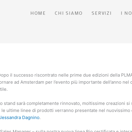
HOME
CHI SIAMO
SERVIZI
I N
opo il successo riscontrato nelle prime due edizioni della PLM
ornare ad Amsterdam per l’evento più importante dell’anno nel
tile.
o stand sarà completamente rinnovato, moltissime creazioni si so
 le ultime linee di prodotti verranno presentate nel nuovissimo 
lessandra Dagnino
.
 Sales Manager – sulla nostra nuova linea Bio certificata e interam