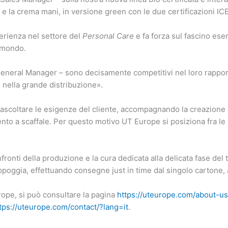
po e la crema mani, in versione green con le due certificazioni 
erienza nel settore del
Personal Care
e fa forza sul fascino eserc
l mondo.
General Manager – sono decisamente competitivi nel loro rappor
i nella grande distribuzione».
 ascoltare le esigenze del cliente, accompagnando la creazione d
nto a scaffale. Per questo motivo UT Europe si posiziona fra le p
fronti della produzione e la cura dedicata alla delicata fase del 
appoggia, effettuando consegne just in time dal singolo cartone, a
urope, si può consultare la pagina
https://uteurope.com/about-us
tps://uteurope.com/contact/?lang=it
.