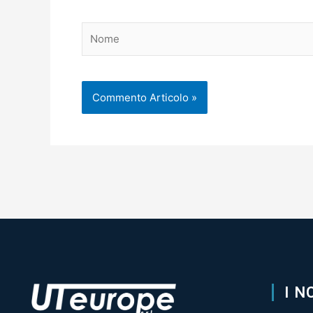
Nome
I N