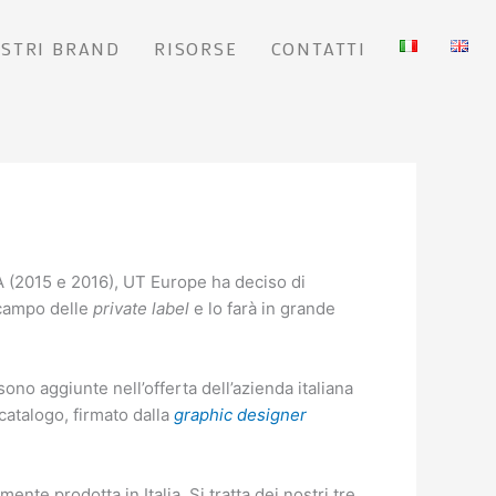
OSTRI BRAND
RISORSE
CONTATTI
A (2015 e 2016), UT Europe ha deciso di
 campo delle
private label
e lo farà in grande
no aggiunte nell’offerta dell’azienda italiana
catalogo, firmato dalla
graphic designer
ente prodotta in Italia. Si tratta dei nostri tre